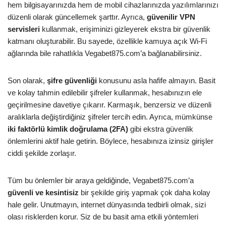
hem bilgisayarınızda hem de mobil cihazlarınızda yazılımlarınızı
düzenli olarak güncellemek şarttır. Ayrıca,
güvenilir VPN
servisleri
kullanmak, erişiminizi gizleyerek ekstra bir güvenlik
katmanı oluşturabilir. Bu sayede, özellikle kamuya açık Wi-Fi
ağlarında bile rahatlıkla Vegabet875.com’a bağlanabilirsiniz.
Son olarak,
şifre güvenliği
konusunu asla hafife almayın. Basit
ve kolay tahmin edilebilir şifreler kullanmak, hesabınızın ele
geçirilmesine davetiye çıkarır. Karmaşık, benzersiz ve düzenli
aralıklarla değiştirdiğiniz şifreler tercih edin. Ayrıca, mümkünse
iki faktörlü kimlik doğrulama (2FA)
gibi ekstra güvenlik
önlemlerini aktif hale getirin. Böylece, hesabınıza izinsiz girişler
ciddi şekilde zorlaşır.
Tüm bu önlemler bir araya geldiğinde, Vegabet875.com’a
güvenli ve kesintisiz
bir şekilde giriş yapmak çok daha kolay
hale gelir. Unutmayın, internet dünyasında tedbirli olmak, sizi
olası risklerden korur. Siz de bu basit ama etkili yöntemleri