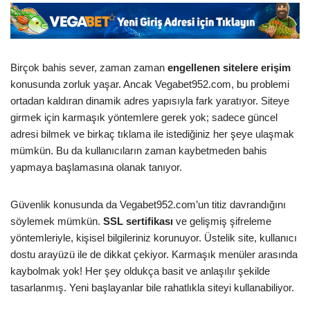
Birçok bahis sever, zaman zaman
engellenen sitelere erişim
konusunda zorluk yaşar. Ancak Vegabet952.com, bu problemi
ortadan kaldıran dinamik adres yapısıyla fark yaratıyor. Siteye
girmek için karmaşık yöntemlere gerek yok; sadece güncel
adresi bilmek ve birkaç tıklama ile istediğiniz her şeye ulaşmak
mümkün. Bu da kullanıcıların zaman kaybetmeden bahis
yapmaya başlamasına olanak tanıyor.
Güvenlik konusunda da Vegabet952.com’un titiz davrandığını
söylemek mümkün.
SSL sertifikası
ve gelişmiş şifreleme
yöntemleriyle, kişisel bilgileriniz korunuyor. Üstelik site, kullanıcı
dostu arayüzü ile de dikkat çekiyor. Karmaşık menüler arasında
kaybolmak yok! Her şey oldukça basit ve anlaşılır şekilde
tasarlanmış. Yeni başlayanlar bile rahatlıkla siteyi kullanabiliyor.