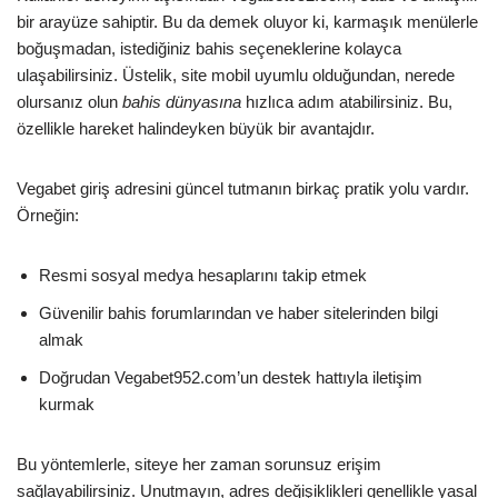
bir arayüze sahiptir. Bu da demek oluyor ki, karmaşık menülerle
boğuşmadan, istediğiniz bahis seçeneklerine kolayca
ulaşabilirsiniz. Üstelik, site mobil uyumlu olduğundan, nerede
olursanız olun
bahis dünyasına
hızlıca adım atabilirsiniz. Bu,
özellikle hareket halindeyken büyük bir avantajdır.
Vegabet giriş adresini güncel tutmanın birkaç pratik yolu vardır.
Örneğin:
Resmi sosyal medya hesaplarını takip etmek
Güvenilir bahis forumlarından ve haber sitelerinden bilgi
almak
Doğrudan Vegabet952.com’un destek hattıyla iletişim
kurmak
Bu yöntemlerle, siteye her zaman sorunsuz erişim
sağlayabilirsiniz. Unutmayın, adres değişiklikleri genellikle yasal