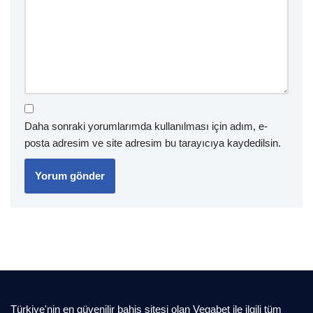
Daha sonraki yorumlarımda kullanılması için adım, e-
posta adresim ve site adresim bu tarayıcıya kaydedilsin.
Türkiye'nin en güvenilir bahis sitesi olan Vegabet ile ilgili tüm