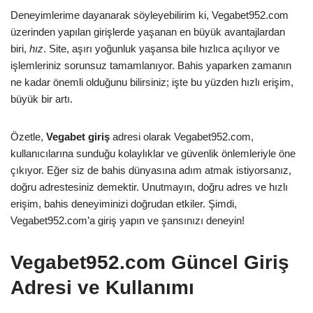
Deneyimlerime dayanarak söyleyebilirim ki, Vegabet952.com
üzerinden yapılan girişlerde yaşanan en büyük avantajlardan
biri,
hız
. Site, aşırı yoğunluk yaşansa bile hızlıca açılıyor ve
işlemleriniz sorunsuz tamamlanıyor. Bahis yaparken zamanın
ne kadar önemli olduğunu bilirsiniz; işte bu yüzden hızlı erişim,
büyük bir artı.
Özetle,
Vegabet giriş
adresi olarak Vegabet952.com,
kullanıcılarına sunduğu kolaylıklar ve güvenlik önlemleriyle öne
çıkıyor. Eğer siz de bahis dünyasına adım atmak istiyorsanız,
doğru adrestesiniz demektir. Unutmayın, doğru adres ve hızlı
erişim, bahis deneyiminizi doğrudan etkiler. Şimdi,
Vegabet952.com’a giriş yapın ve şansınızı deneyin!
Vegabet952.com Güncel Giriş
Adresi ve Kullanımı