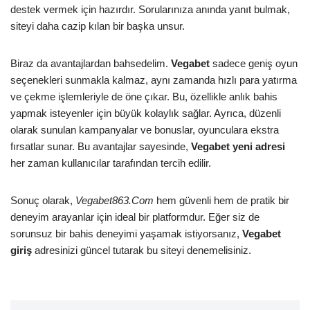
destek vermek için hazırdır. Sorularınıza anında yanıt bulmak,
siteyi daha cazip kılan bir başka unsur.
Biraz da avantajlardan bahsedelim.
Vegabet
sadece geniş oyun
seçenekleri sunmakla kalmaz, aynı zamanda hızlı para yatırma
ve çekme işlemleriyle de öne çıkar. Bu, özellikle anlık bahis
yapmak isteyenler için büyük kolaylık sağlar. Ayrıca, düzenli
olarak sunulan kampanyalar ve bonuslar, oyunculara ekstra
fırsatlar sunar. Bu avantajlar sayesinde,
Vegabet yeni adresi
her zaman kullanıcılar tarafından tercih edilir.
Sonuç olarak,
Vegabet863.Com
hem güvenli hem de pratik bir
deneyim arayanlar için ideal bir platformdur. Eğer siz de
sorunsuz bir bahis deneyimi yaşamak istiyorsanız,
Vegabet
giriş
adresinizi güncel tutarak bu siteyi denemelisiniz.