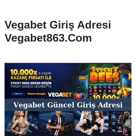
İçeriğe
Vegabet Giriş Adresi
geç
Vegabet863.Com