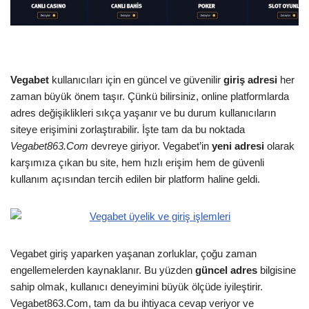
Vegabet
kullanıcıları için en güncel ve güvenilir
giriş adresi
her
zaman büyük önem taşır. Çünkü bilirsiniz, online platformlarda
adres değişiklikleri sıkça yaşanır ve bu durum kullanıcıların
siteye erişimini zorlaştırabilir. İşte tam da bu noktada
Vegabet863.Com
devreye giriyor. Vegabet’in
yeni adresi
olarak
karşımıza çıkan bu site, hem hızlı erişim hem de güvenli
kullanım açısından tercih edilen bir platform haline geldi.
Vegabet giriş yaparken yaşanan zorluklar, çoğu zaman
engellemelerden kaynaklanır. Bu yüzden
güncel adres
bilgisine
sahip olmak, kullanıcı deneyimini büyük ölçüde iyileştirir.
Vegabet863.Com, tam da bu ihtiyaca cevap veriyor ve