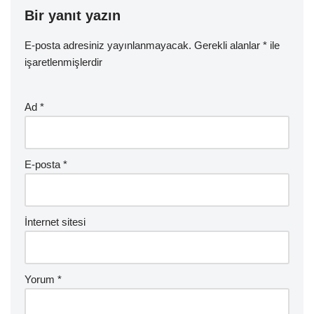
Bir yanıt yazın
E-posta adresiniz yayınlanmayacak.
Gerekli alanlar
*
ile
işaretlenmişlerdir
Ad
*
E-posta
*
İnternet sitesi
Yorum
*