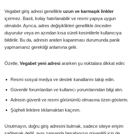
Vegabet giriş adresi genellikle
uzun ve karmaşık linkler
içermez. Basit, kolay hatırlanabilir ve resmi yapıya uygun
olmalıdır. Ayrıca, adres değişiklikleri genellikle
önceden
duyurulur
veya en azından kısa süreli kesintilerle kullanıcıya
bildirilir. Bu da, adresin aniden kapanması durumunda panik
yapmamanız gerektiği anlamına gelir.
Özetle,
Vegabet yeni adresi
ararken şu noktalara dikkat edin:
Resmi sosyal medya ve destek kanallarını takip edin.
Güvenilir forumlardan ve kullanıcı yorumlarından bilgi alın.
Adresin güvenli ve resmi görünümlü olmasına özen gösterin.
Şüpheli linklere tıklamaktan kaçının.
Unutmayın, doğru giriş adresini bulmak, sadece siteye erişim
sağlamak değil, aynı zamanda hesabınızın güvenliği için de