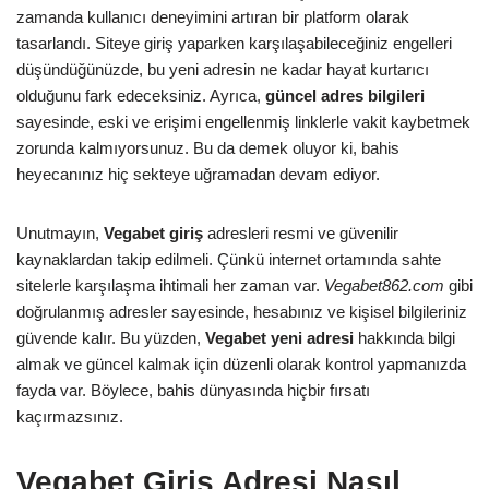
zamanda kullanıcı deneyimini artıran bir platform olarak
tasarlandı. Siteye giriş yaparken karşılaşabileceğiniz engelleri
düşündüğünüzde, bu yeni adresin ne kadar hayat kurtarıcı
olduğunu fark edeceksiniz. Ayrıca,
güncel adres bilgileri
sayesinde, eski ve erişimi engellenmiş linklerle vakit kaybetmek
zorunda kalmıyorsunuz. Bu da demek oluyor ki, bahis
heyecanınız hiç sekteye uğramadan devam ediyor.
Unutmayın,
Vegabet giriş
adresleri resmi ve güvenilir
kaynaklardan takip edilmeli. Çünkü internet ortamında sahte
sitelerle karşılaşma ihtimali her zaman var.
Vegabet862.com
gibi
doğrulanmış adresler sayesinde, hesabınız ve kişisel bilgileriniz
güvende kalır. Bu yüzden,
Vegabet yeni adresi
hakkında bilgi
almak ve güncel kalmak için düzenli olarak kontrol yapmanızda
fayda var. Böylece, bahis dünyasında hiçbir fırsatı
kaçırmazsınız.
Vegabet Giriş Adresi Nasıl