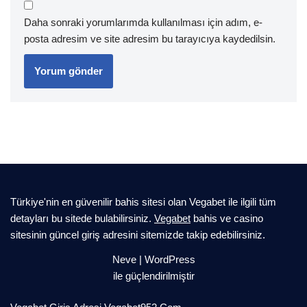
Daha sonraki yorumlarımda kullanılması için adım, e-
posta adresim ve site adresim bu tarayıcıya kaydedilsin.
Türkiye'nin en güvenilir bahis sitesi olan Vegabet ile ilgili tüm
detayları bu sitede bulabilirsiniz.
Vegabet
bahis ve casino
sitesinin güncel giriş adresini sitemizde takip edebilirsiniz.
Neve
|
WordPress
ile güçlendirilmiştir