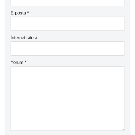
E-posta
*
İnternet sitesi
Yorum
*