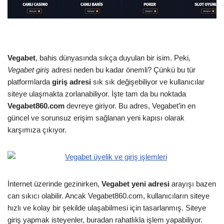
Vegabet
, bahis dünyasında sıkça duyulan bir isim. Peki,
Vegabet giriş
adresi neden bu kadar önemli? Çünkü bu tür
platformlarda
giriş adresi
sık sık değişebiliyor ve kullanıcılar
siteye ulaşmakta zorlanabiliyor. İşte tam da bu noktada
Vegabet860.com
devreye giriyor. Bu adres, Vegabet’in en
güncel ve sorunsuz erişim sağlanan yeni kapısı olarak
karşımıza çıkıyor.
İnternet üzerinde gezinirken,
Vegabet yeni adresi
arayışı bazen
can sıkıcı olabilir. Ancak Vegabet860.com, kullanıcıların siteye
hızlı ve kolay bir şekilde ulaşabilmesi için tasarlanmış. Siteye
giriş yapmak isteyenler, buradan rahatlıkla işlem yapabiliyor.