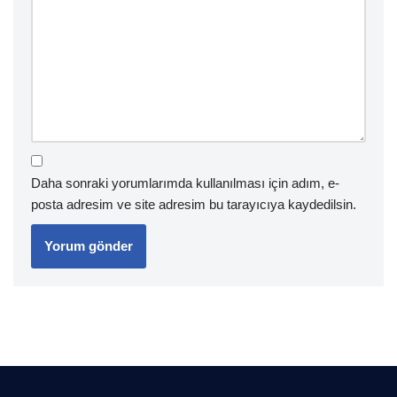
Daha sonraki yorumlarımda kullanılması için adım, e-
posta adresim ve site adresim bu tarayıcıya kaydedilsin.