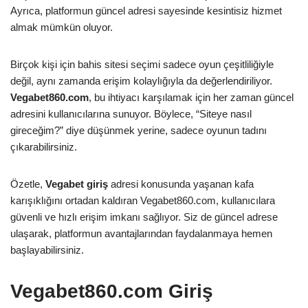
Ayrıca, platformun güncel adresi sayesinde kesintisiz hizmet
almak mümkün oluyor.
Birçok kişi için bahis sitesi seçimi sadece oyun çeşitliliğiyle
değil, aynı zamanda erişim kolaylığıyla da değerlendiriliyor.
Vegabet860.com
, bu ihtiyacı karşılamak için her zaman güncel
adresini kullanıcılarına sunuyor. Böylece, “Siteye nasıl
gireceğim?” diye düşünmek yerine, sadece oyunun tadını
çıkarabilirsiniz.
Özetle,
Vegabet giriş
adresi konusunda yaşanan kafa
karışıklığını ortadan kaldıran Vegabet860.com, kullanıcılara
güvenli ve hızlı erişim imkanı sağlıyor. Siz de güncel adrese
ulaşarak, platformun avantajlarından faydalanmaya hemen
başlayabilirsiniz.
Vegabet860.com Giriş