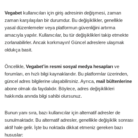
Vegabet
kullanıcıları için giriş adresinin değişmesi, zaman
zaman karşılaşılan bir durumdur. Bu değişiklikler, genellikle
yasal düzenlemeler veya platformun güvenliğini artırma
amacıyla yapılır. Kullanıcılar, bu tür değişiklikleri takip etmekte
zorlanabilirler. Ancak korkmayın! Güncel adreslere ulaşmak
oldukça basit.
Öncelikle,
Vegabet’in resmi sosyal medya hesapları
ve
forumları, en hızlı bilgi kaynaklarıdır. Bu platformlar üzerinden,
güncel adres bilgilerine ulaşabilirsiniz. Ayrıca,
mail bültenlerine
abone olmak da faydalıdır. Böylece, adres değişiklikleri
hakkında anında bilgi sahibi olursunuz.
Bunun yanı sıra, bazı kullanıcılar için alternatif adresler de
sunulmaktadır. Bu alternatif adresler, genellikle değişiklik sonrası
aktif hale gelir. İşte bu noktada dikkat etmeniz gereken bazı
hususlar: