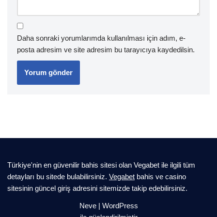
Daha sonraki yorumlarımda kullanılması için adım, e-
posta adresim ve site adresim bu tarayıcıya kaydedilsin.
Türkiye'nin en güvenilir bahis sitesi olan Vegabet ile ilgili tüm
detayları bu sitede bulabilirsiniz.
Vegabet
bahis ve casino
sitesinin güncel giriş adresini sitemizde takip edebilirsiniz.
Neve
|
WordPress