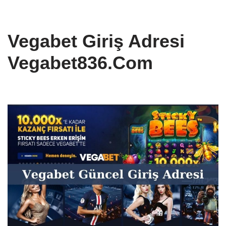
İçeriğe
Vegabet Giriş Adresi
geç
Vegabet836.Com