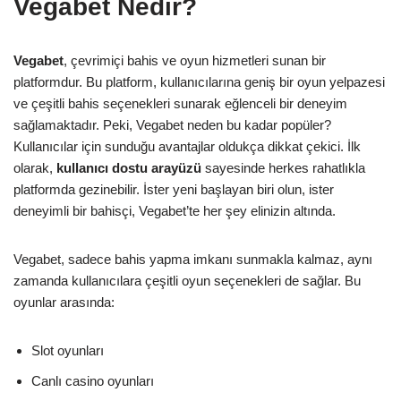
Vegabet Nedir?
Vegabet
, çevrimiçi bahis ve oyun hizmetleri sunan bir
platformdur. Bu platform, kullanıcılarına geniş bir oyun yelpazesi
ve çeşitli bahis seçenekleri sunarak eğlenceli bir deneyim
sağlamaktadır. Peki, Vegabet neden bu kadar popüler?
Kullanıcılar için sunduğu avantajlar oldukça dikkat çekici. İlk
olarak,
kullanıcı dostu arayüzü
sayesinde herkes rahatlıkla
platformda gezinebilir. İster yeni başlayan biri olun, ister
deneyimli bir bahisçi, Vegabet’te her şey elinizin altında.
Vegabet, sadece bahis yapma imkanı sunmakla kalmaz, aynı
zamanda kullanıcılara çeşitli oyun seçenekleri de sağlar. Bu
oyunlar arasında:
Slot oyunları
Canlı casino oyunları